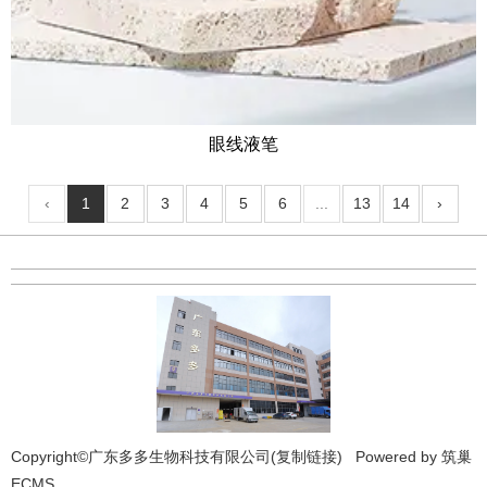
眼线液笔
‹
1
2
3
4
5
6
...
13
14
›
Copyright©广东多多生物科技有限公司(
复制链接
) Powered by
筑巢
ECMS