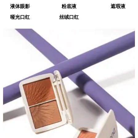
液体眼影
粉底液
遮瑕液
哑光口红
丝绒口红