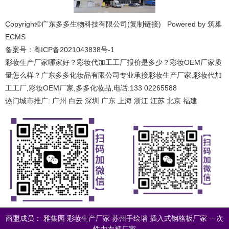
Copyright©广东多多生物科技有限公司(
复制链接
) Powered by
筑巢
ECMS
备案号：
粤ICP备2021043838号-1
彩妆生产厂家哪家好？彩妆代加工工厂报价是多少？彩妆OEM厂家质
量怎么样？广东多多化妆品有限公司专业承接彩妆生产厂家,彩妆代加
工工厂,彩妆OEM厂家,多多化妆品,电话:133 02265588
热门城市推广:
广州
白云
深圳
广东
上海
浙江
江苏
北京
福建
商盟成员： 雅集园 彩妆生产厂家 苏州手绘墙 插入式钢格板厂家 一次
性内衣裤厂家